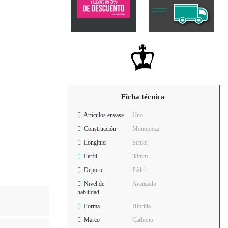
Ficha técnica
Artículos envase
Uno
Construcción
Monopieza
Longitud
Senior
Perfil
38mm
Deporte
Pádel
Nivel de
Avanzado
habilidad
Forma
Híbrida
Marco
Carbono