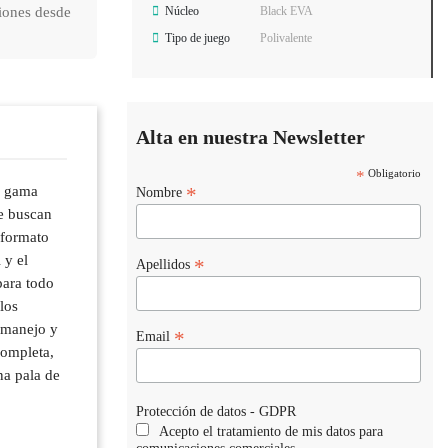
iones desde
Núcleo
Black EVA
Tipo de juego
Polivalente
Alta en nuestra Newsletter
*
Obligatorio
a gama
*
Nombre
e buscan
 formato
 y el
*
Apellidos
para todo
los
l manejo y
*
Email
completa,
na pala de
Protección de datos - GDPR
Acepto el tratamiento de mis datos para