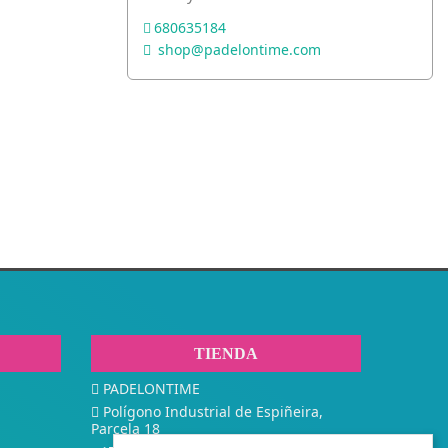
680635184
shop@padelontime.com
TIENDA
PADELONTIME
Polígono Industrial de Espiñeira,
Parcela 18