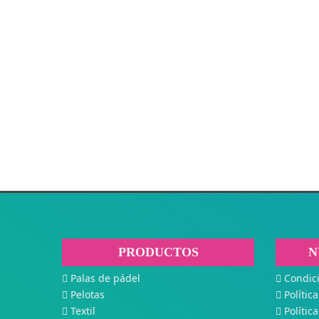
PRODUCTOS
N
Palas de pádel
Condic
Pelotas
Polític
Textil
Polític