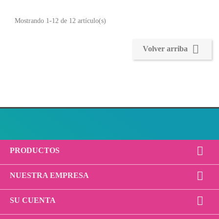
Mostrando 1-12 de 12 artículo(s)

Volver arriba

PRODUCTOS

NUESTRA EMPRESA

SU CUENTA