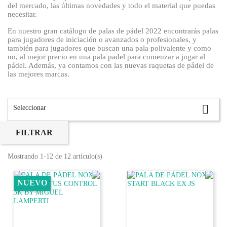
del mercado, las últimas novedades y todo el material que puedas
necesitar.
En nuestro gran catálogo de palas de pádel 2022 encontrarás palas
para jugadores de iniciación o avanzados o profesionales, y
también para jugadores que buscan una pala polivalente y como
no, al mejor precio en una pala padel para comenzar a jugar al
pádel. Además, ya contamos con las nuevas raquetas de pádel de
las mejores marcas.
Marcas de primer nivel como Adidas, Vibor-a, Enebe Padel,
Bullpadel, Nox, Starvie, Softee padel y muchas más. Encuentra en

padelontime.com la pala que mejor se adapta a tu estilo de juego.
Seleccionar
FILTRAR
Mostrando 1-12 de 12 artículo(s)
Palas de padel Adidas
Descubre las novedades en palas Adidas para 2022.
NUEVO
Palas de padel Vibor-a padel
Descubre las novedades en palas Vibor-a para 2022, incluída su
línea classic.