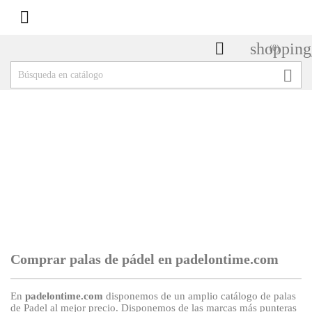


shopping
(0)

PALAS DE PÁDEL
Comprar palas de pádel en padelontime.com
En
padelontime.com
disponemos de un amplio catálogo de palas
de Padel al mejor precio. Disponemos de las marcas más punteras